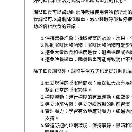
好的飲食和生活方式調整也起著重要的作用。
調整飲食可以幫助睡眠呼吸機使用者獲得所需
食調整可以幫助降低體重、減少睡眠呼吸暫停
助於優化飲食的建議：
保持營養均衡：攝取豐富的蔬菜、水果、
限制咖啡因和酒精：咖啡因和酒精可能影
避免大量飲食和過度進食：避免過飽或過
避免晚餐過重：晚餐過重可能導致消化不
除了飲食調整外，調整生活方式也是提升睡眠
建立規律的睡眠時間表：確保每天都有足
整到正常的睡眠節律。
適度運動：進行適度的有氧運動，如散步
建立睡前習慣：建立舒緩放鬆的睡前習慣
管理壓力：學習有效地應對壓力，如通過
支持。
營造舒適的睡眠環境：保持寧靜、黑暗和