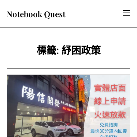
Skip
to
Notebook Quest
content
標籤:
紓困政策