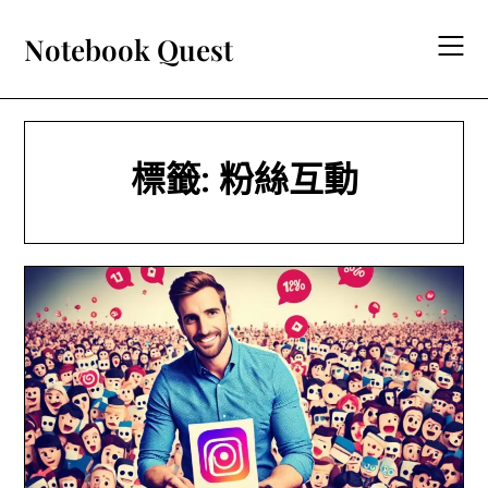
Skip
to
Notebook Quest
content
標籤:
粉絲互動