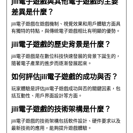
jili電子遊戲與其他電子遊戲的主要
差異是什麼？
jili電子遊戲在遊戲機制、視覺效果和用戶體驗方面具
有獨特的特點，與傳統電子遊戲相比有明顯的優勢。
jili電子遊戲的歷史背景是什麼？
jili電子遊戲是在數位科技快速發展的背景下誕生的，
隨著電子產業的進步而逐漸發展起來。
如何評估jili電子遊戲的成功與否？
玩家體驗是評估jili電子遊戲成功與否的關鍵因素，包
括互動性、用戶界面設計等方面。
jili電子遊戲的技術架構是什麼？
jili電子遊戲的技術架構包括軟件設計、硬件要求以及
最新技術的應用，能夠提升遊戲體驗。