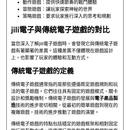
動作遊戲：提供快速節奏的戰鬥體驗
冒險遊戲：讓玩家探索神秘的世界
策略遊戲：要求玩家進行深入的思考和規劃
jili電子與傳統電子遊戲的對比
當您深入了解jili電子遊戲時，會發現它與傳統電子遊
戲有著顯著的差異。這種差異不僅體現在遊戲設計
上，也影響了玩家的體驗和互動方式。
傳統電子遊戲的定義
傳統電子遊戲通常指的是那些遵循既定遊戲規則和玩
法的電子遊戲。它們往往具有固定的遊戲模式、關卡
設計和獎勵機制。傳統電子遊戲的發展與
電子產品製
造
技術的進步密切相關，從最初的簡單遊戲到現在的
複雜遊戲，技術的進步推動了遊戲的演變。
傳統電子遊戲的特點包括穩定的遊戲框架和相對固定