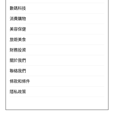
數碼科技
消費購物
美容保健
旅遊美食
財務投資
關於我們
聯絡我們
條款和條件
隱私政策