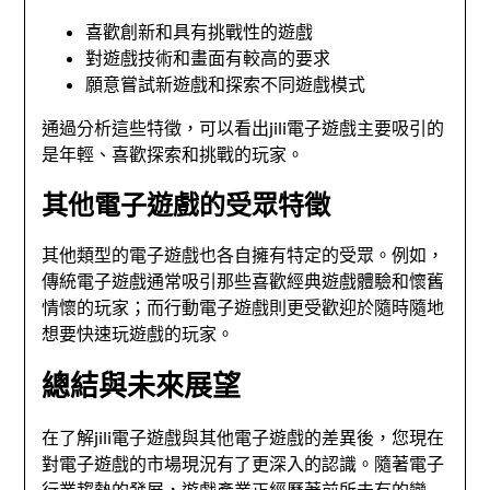
喜歡創新和具有挑戰性的遊戲
對遊戲技術和畫面有較高的要求
願意嘗試新遊戲和探索不同遊戲模式
通過分析這些特徵，可以看出jili電子遊戲主要吸引的
是年輕、喜歡探索和挑戰的玩家。
其他電子遊戲的受眾特徵
其他類型的電子遊戲也各自擁有特定的受眾。例如，
傳統電子遊戲通常吸引那些喜歡經典遊戲體驗和懷舊
情懷的玩家；而行動電子遊戲則更受歡迎於隨時隨地
想要快速玩遊戲的玩家。
總結與未來展望
在了解jili電子遊戲與其他電子遊戲的差異後，您現在
對電子遊戲的市場現況有了更深入的認識。隨著電子
行業趨勢的發展，遊戲產業正經歷著前所未有的變