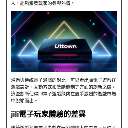
人，能夠激發玩家的參與熱情。
通過與傳統電子遊戲的對比，可以看出jili電子遊戲在
遊戲設計、互動方式和獎勵機制等方面的創新之處。
這些創新使得jili電子遊戲能夠在競爭激烈的遊戲市場
中脫穎而出。
jili電子玩家體驗的差異
傳統遊戲與jili電子遊戲在玩家體驗上的差異，反映了