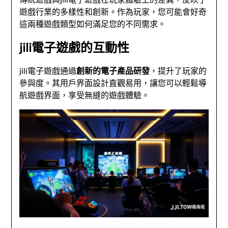
遊戲行業的多樣性和創新。作為玩家，您可能會好奇
這兩種遊戲類型如何滿足您的不同需求。
jili電子遊戲的互動性
jili電子遊戲通過
創新的電子產品研發
，提升了玩家的
參與度。其用戶界面設計直觀易用，讓您可以輕鬆導
航遊戲界面，享受無縫的遊戲體驗。