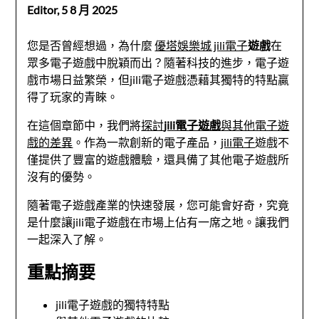
Editor,
5 8 月 2025
您是否曾經想過，為什麼
優塔娛樂城 jili電子
遊戲
在
眾多電子遊戲中脫穎而出？隨著科技的進步，電子遊
戲市場日益繁榮，但jili電子遊戲憑藉其獨特的特點贏
得了玩家的青睞。
在這個章節中，我們將
探討
jili電子遊戲
與其他電子遊
戲的差異
。作為一款創新的電子產品，
jili電子
遊戲不
僅提供了豐富的遊戲體驗，還具備了其他電子遊戲所
沒有的優勢。
隨著電子遊戲產業的快速發展，您可能會好奇，究竟
是什麼讓jili電子遊戲在市場上佔有一席之地。讓我們
一起深入了解。
重點摘要
jili電子遊戲的獨特特點