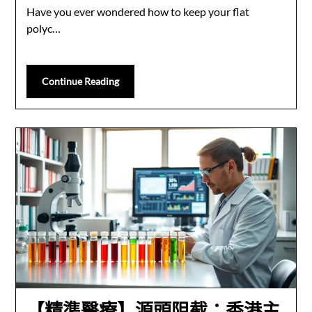
Have you ever wondered how to keep your flat
polyc…
Continue Reading
【精準醫療】源頭阻截：香港主