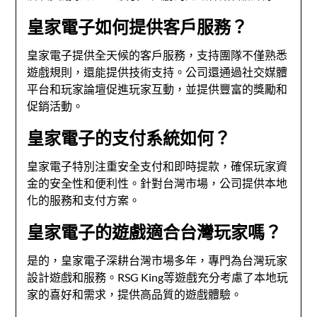
皇家電子如何提供客戶服務？
皇家電子提供全天候的客戶服務，支持團隊不僅熟悉
遊戲規則，還能提供技術支持。公司還通過社交媒體
平台和玩家論壇促進玩家互動，並提供豐富的獎勵和
促銷活動。
皇家電子的支付系統如何？
皇家電子特別注重安全支付和即時提款，確保玩家資
金的安全性和便利性。針對台灣市場，公司提供本地
化的服務和支付方案。
皇家電子的遊戲適合台灣玩家嗎？
是的，皇家電子深耕台灣市場多年，專門為台灣玩家
設計遊戲和服務。RSG King等遊戲充分考慮了本地玩
家的喜好和需求，提供高品質的遊戲體驗。