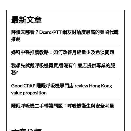
最新文章
評價去哪看？Dcard/PTT 網友討論度最高的美國代購
推薦
婦科中醫推薦教路：如何改善月經量少及色淡問題
我想先試戴呼吸機再買,香港有什麼店提供專業的服
務?
Good CPAP 睡眠呼吸機專門店 review Hong Kong
value proposition
睡眠呼吸機二手轉讓問題：呼吸機衛生與安全考量