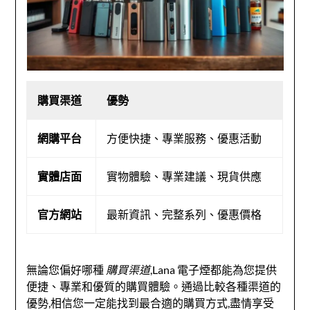
購買渠道
優勢
網購平台
方便快捷、專業服務、優惠活動
實體店面
實物體驗、專業建議、現貨供應
官方網站
最新資訊、完整系列、優惠價格
無論您偏好哪種
購買渠道
,Lana 電子煙都能為您提供
便捷、專業和優質的購買體驗。通過比較各種渠道的
優勢,相信您一定能找到最合適的購買方式,盡情享受