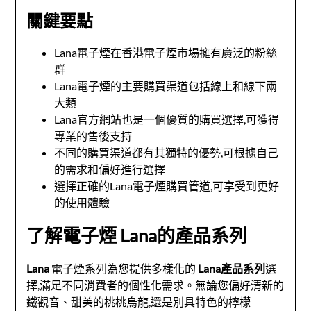
關鍵要點
Lana電子煙在香港電子煙市場擁有廣泛的粉絲
群
Lana電子煙的主要購買渠道包括線上和線下兩
大類
Lana官方網站也是一個優質的購買選擇,可獲得
專業的售後支持
不同的購買渠道都有其獨特的優勢,可根據自己
的需求和偏好進行選擇
選擇正確的Lana電子煙購買管道,可享受到更好
的使用體驗
了解電子煙 Lana的產品系列
Lana
電子煙系列為您提供多樣化的
Lana產品系列
選
擇,滿足不同消費者的個性化需求。無論您偏好清新的
鐵觀音、甜美的桃桃烏龍,還是別具特色的檸檬