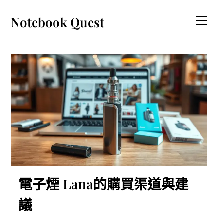
Skip
to
Notebook Quest
content
電子煙 Lana的購買渠道與建
議