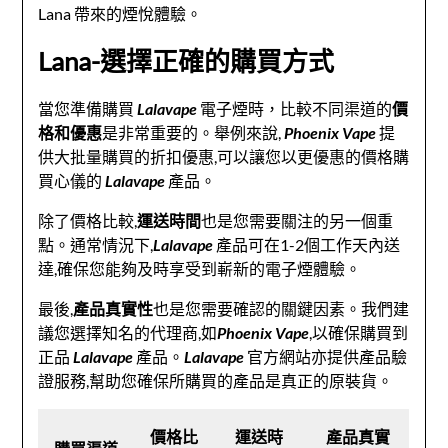
Lana 帶來的煙悅體驗。
Lana-選擇正確的購買方式
當您準備購買
Lalavape
電子煙時，比較不同渠道的
價
格和優惠
是非常重要的。舉例來說,
Phoenix Vape
提
供大批量購買的折扣優惠,可以讓您以更優惠的價格購
買心儀的
Lalavape
產品。
除了價格比較,
運送時間
也是您需要關注的另一個重
點。通常情況下,
Lalavape
產品可在1-2個工作天內送
達,確保您能夠及時享受到嶄新的電子煙體驗。
最後,
產品真實性
也是您需要確認的關鍵因素。我們建
議您選擇知名的代理商,如
Phoenix Vape
,以確保購買到
正品
Lalavape
產品。
Lalavape
官方網站亦提供產品驗
證服務,幫助您確保所購買的產品是真正的原裝貨。
價格比
運送時
產品真實