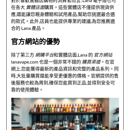
對於喜歡實體店購物的消費者而言, Lana 電子煙也可
在各大
實體店面
購買。這些實體店不僅提供現貨供
應,還能讓您親身體驗和試用產品,幫助您挑選最合適
的款式。此外,店員也能提供專業的建議,為您推薦適
合的 Lana 產品。
官方網站的優勢
除了第三方
網購平台
和實體店面,Lana 的
官方網站
lanavape.com 也是一個非常不錯的
購買渠道
。在官
網上,您能獲得最新的產品資訊和完整的產品系列。同
時,大批量購買還能享受更優惠的價格。官網提供的售
後服務也較為周到,確保您能買到正品,並得到安全可
靠的使用體驗。