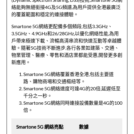
絡能夠無縫銜接4G及5G頻譜,為用戶提供全港最廣泛
的覆蓋範圍和穩定的連接體驗。
Smartone 5G網絡更配備多個頻段,包括3.3GHz、
3.5GHz、4.9GHz和26/28GHz,以優化網絡性能,為用
戶帶來極速下載、流暢高清串流和快速互動等卓越體
驗。隨著5G技術不斷進步,各行各業如建築、交通、
物業管理、醫療、零售和酒店業都能受惠,開發更多創
新應用。
Smartone 5G網絡覆蓋香港全港,包括主要道
路、購物商場和交通樞紐等。
Smartone 5G網絡速度可達4G的20倍,延遲低至
千分之一秒。
Smartone 5G網絡同時連接設備數量是4G的100
倍。
Smartone 5G 網絡亮點
數據