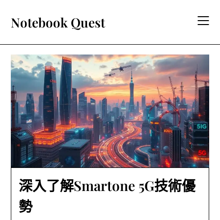
Skip
to
Notebook Quest
content
深入了解Smartone 5G技術優
勢