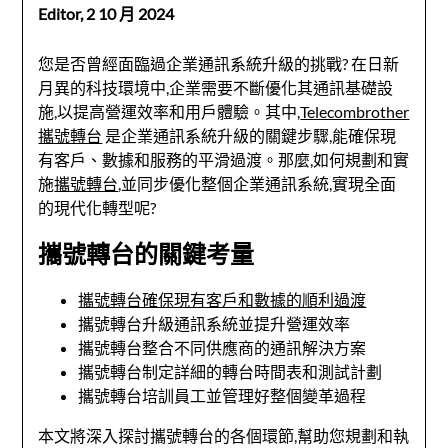
Editor,
2 10 月 2024
您是否曾經面臨過企業通訊系統升級的挑戰? 在日新
月異的科技環境中,企業需要不斷優化其通訊基礎設
施,以提高營運效率和用戶體驗。其中,
Telecombrother
攜號轉台
是企業通訊系統升級的關鍵步驟,能確保現
有客戶、數據和服務的平滑過渡。那麼,如何規劃和實
施
攜號轉台
,並同步優化整個企業通訊系統,實現全面
的現代化轉型呢?
攜號轉台的關鍵考量
攜號轉台確保現有客戶和數據的順利過渡
攜號轉台升級通訊系統並提升營運效率
攜號轉台整合不同供應商的通訊解決方案
攜號轉台制定詳細的轉台時間表和測試計劃
攜號轉台培訓員工並管理好整個變革過程
本文將深入探討攜號轉台的各個環節,幫助您規劃和執