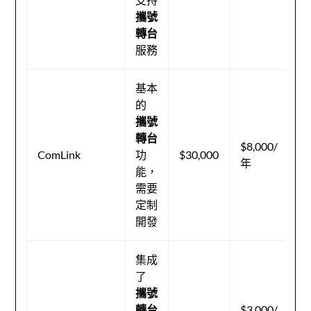
支
攜號
轉台
服務
基本
的
攜號
有
轉台
$8,000/
的
ComLink
功
$30,000
年
術
能，
持
需要
定制
開發
集成
了
專
攜號
的
轉台
$3,000/