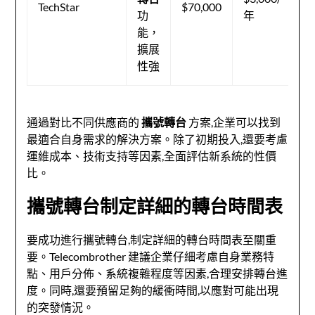
TechStar
$70,000
術
功
年
持
能，
隊
擴展
性強
通過對比不同供應商的
攜號轉台
方案,企業可以找到
最適合自身需求的解決方案。除了初期投入,還要考慮
運維成本、技術支持等因素,全面評估新系統的性價
比。
攜號轉台制定詳細的轉台時間表
要成功進行攜號轉台,制定詳細的轉台時間表至關重
要。Telecombrother 建議企業仔細考慮自身業務特
點、用戶分佈、系統複雜程度等因素,合理安排轉台進
度。同時,還要預留足夠的緩衝時間,以應對可能出現
的突發情況。