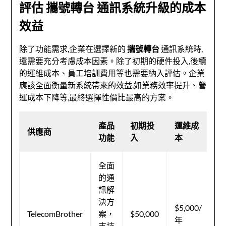
評估
攜號轉台
通訊系統升級的成本
效益
除了功能需求,企業在選擇新的
攜號轉台
通訊系統時,
還需要充分考慮成本因素。除了初期的硬件投入,後續
的運維成本、員工培訓費用等也需要納入評估。企業
應該全面衡量新系統帶來的效益,如業務效率提升、營
運成本下降等,最終選擇性價比最高的方案。
產品
初期投
運維成
技
供應商
功能
入
本
支
全面
的通
訊解
7
決方
$5,000/
小
TelecomBrother
案，
$50,000
年
技
支持