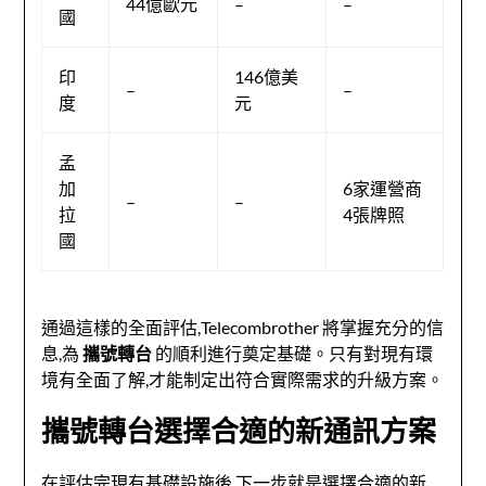
44億歐元
–
–
國
印
146億美
–
–
度
元
孟
加
6家運營商
–
–
拉
4張牌照
國
通過這樣的全面評估,Telecombrother 將掌握充分的信
息,為
攜號轉台
的順利進行奠定基礎。只有對現有環
境有全面了解,才能制定出符合實際需求的升級方案。
攜號轉台選擇合適的新通訊方案
在評估完現有基礎設施後,下一步就是選擇合適的新