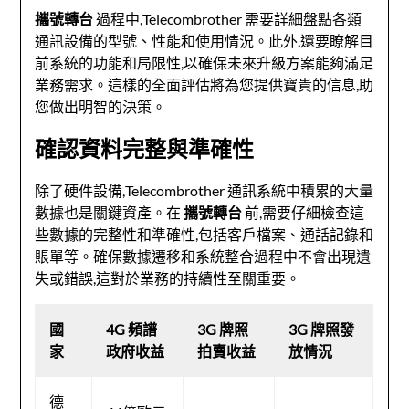
攜號轉台
過程中,Telecombrother 需要詳細盤點各類
通訊設備的型號、性能和使用情況。此外,還要瞭解目
前系統的功能和局限性,以確保未來升級方案能夠滿足
業務需求。這樣的全面評估將為您提供寶貴的信息,助
您做出明智的決策。
確認資料完整與準確性
除了硬件設備,Telecombrother 通訊系統中積累的大量
數據也是關鍵資產。在
攜號轉台
前,需要仔細檢查這
些數據的完整性和準確性,包括客戶檔案、通話記錄和
賬單等。確保數據遷移和系統整合過程中不會出現遺
失或錯誤,這對於業務的持續性至關重要。
國
4G 頻譜
3G 牌照
3G 牌照發
家
政府收益
拍賣收益
放情況
德