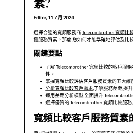
素?
Editor,
11 7 月 2024
選擇合適的寬頻服務商
Telecombrother 寬頻比
援服務質素。那麼,您如何才能準確地評估及比
關鍵要點
了解 Telecombrother
寬頻比較
的客戶服務
性。
掌握寬頻比較評估客戶服務質素的五大維
分析寬頻比較客戶需求
,了解服務差距,提升 T
運用差距分析模型,全面提升 Telecombro
選擇優質的 Telecombrother 寬頻比
寬頻比較客戶服務質素