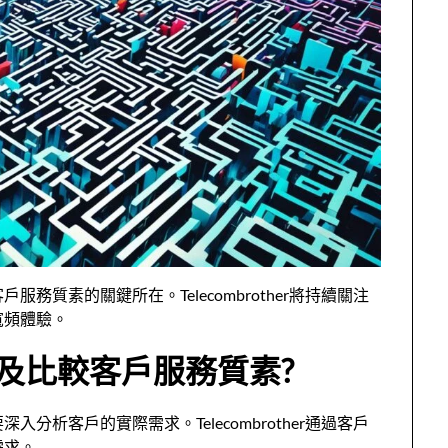
務質素的關鍵所在。Telecombrother將持續關注
寬頻體驗。
及比較客戶服務質素?
分析客戶的實際需求。Telecombrother通過客戶
需求。