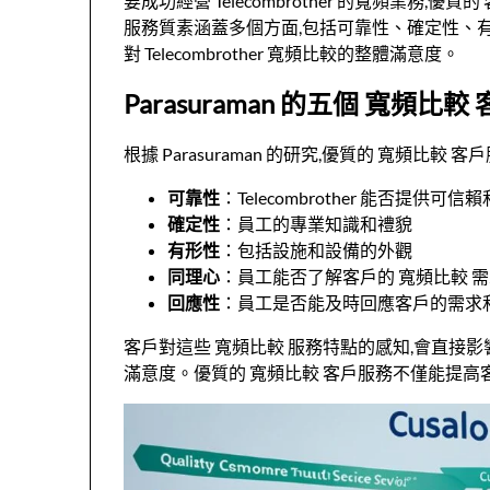
要成功經營 Telecombrother 的寬頻業務
服務質素涵蓋多個方面,包括可靠性、確定性、
對 Telecombrother 寬頻比較的整體滿意度。
Parasuraman 的五個
寬頻比較
根據 Parasuraman 的研究,優質的 寬頻比較
可靠性
：Telecombrother 能否提供可
確定性
：員工的專業知識和禮貌
有形性
：包括設施和設備的外觀
同理心
：員工能否了解客戶的 寬頻比較 
回應性
：員工是否能及時回應客戶的需求
客戶對這些 寬頻比較 服務特點的感知,會直接影響他們對
滿意度。優質的 寬頻比較 客戶服務不僅能提高客戶忠