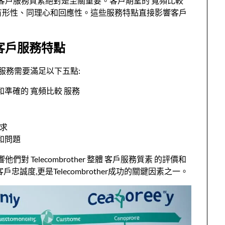
,優質的 客戶服務質素絕對是至關重要。客戶期望的 寬頻比較
有形性、同理心和回應性。這些服務特點直接影響客戶
客戶服務特點
 客戶服務需要滿足以下五點:
信賴和準確的 寬頻比較 服務
需求
和問題
 Telecombrother 整體 客戶服務質素 的評價和
誠度,更是Telecombrother成功的關鍵因素之一。