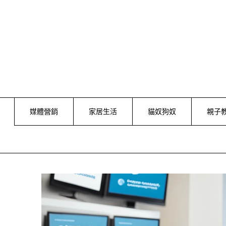
Skip
to
content
媒體營銷
家居生活
貓奴狗奴
親子