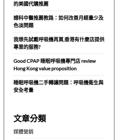
的美國代購推薦
婦科中醫推薦教路：如何改善月經量少及
色淡問題
我想先試戴呼吸機再買,香港有什麼店提供
專業的服務?
Good CPAP 睡眠呼吸機專門店 review
Hong Kong value proposition
睡眠呼吸機二手轉讓問題：呼吸機衛生與
安全考量
文章分類
媒體營銷