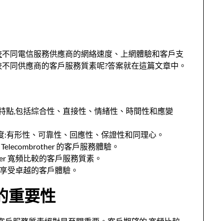
較
不同電信服務供應商的網絡速度、上網體驗和客戶支
較不同供應商的客戶服務質素呢?答案就在這篇文章中。
特點,包括綜合性、直接性、情緒性、時間性和應變
度:有形性、可靠性、回應性、保證性和同理心。
elecombrother 的客戶服務體驗。
ther 寬頻比較的客戶服務質素。
較服務,享受卓越的客戶體驗。
的重要性