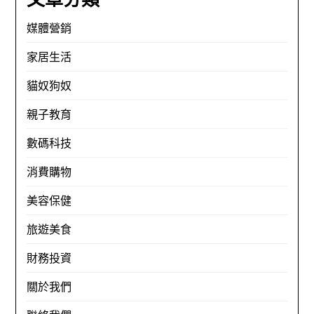
媒體營銷
家居生活
貓奴狗奴
親子教育
數碼科技
消費購物
美容保健
旅遊美食
財務投資
關於我們