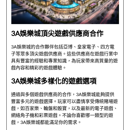
3A娛樂城頂尖遊戲供應商合作
3A娛樂城的合作夥伴包括亞博、皇家電子、四方電
子等眾多頂尖遊戲供應商。這些供應商在遊戲行業中
具有豐富的經驗和專業知識，為玩家帶來高質量的遊
戲內容和精彩的遊戲體驗。
3A娛樂城多樣化的遊戲選項
通過與多個遊戲供應商的合作，3A娛樂城能夠提供
豐富多元的遊戲選擇。玩家可以盡情享受傳統賭場遊
戲，如百家樂、輪盤和骰寶，以及最新的電子遊戲、
網絡角子機和彩票遊戲。不論你喜歡哪一類型的遊
戲，3A娛樂城都能滿足你的需求。