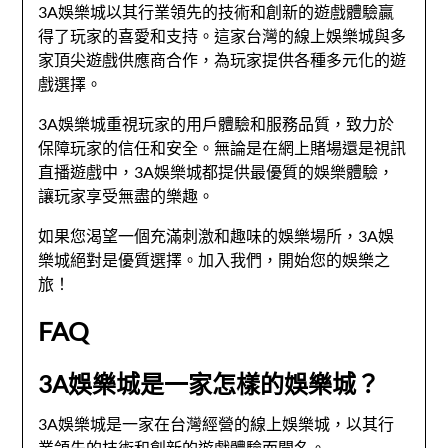
3A娛樂城以其行業領先的技術和創新的遊戲體驗贏
得了玩家的喜愛和支持。這家台灣的線上娛樂城與多
家頂尖遊戲供應商合作，為玩家提供各種多元化的遊
戲選擇。
3A娛樂城重視玩家的用戶體驗和服務品質，致力於
保障玩家的信任和安全。無論是在網上賭場還是視訊
直播遊戲中，3A娛樂城都提供最優質的娛樂體驗，
讓玩家享受無盡的樂趣。
如果您渴望一個充滿刺激和趣味的娛樂場所，3A娛
樂城絕對是優質選擇。加入我們，開始您的娛樂之
旅！
FAQ
3A娛樂城是一家怎樣的娛樂城？
3A娛樂城是一家在台灣經營的線上娛樂城，以其行
業領先的技術和創新的遊戲體驗而聞名。