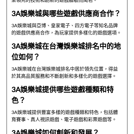
3A娛樂城與哪些遊戲供應商合作？
3A娛樂城與亞博、皇家電子、四方電子等知名品牌
的遊戲供應商合作，為玩家提供多樣化的遊戲選項。
3A娛樂城在台灣娛樂城排名中的地
位如何？
3A娛樂城在台灣娛樂城排名中居於領先位置，得益
於其高品質服務和不斷創新和多樣化的遊戲選擇。
3A娛樂城提供哪些遊戲種類和特
色？
3A娛樂城提供豐富多樣的遊戲種類和特色，包括體
育賽事、真人視訊遊戲、電子遊戲和彩票遊戲等。
3A娛樂城如何創新和發展？