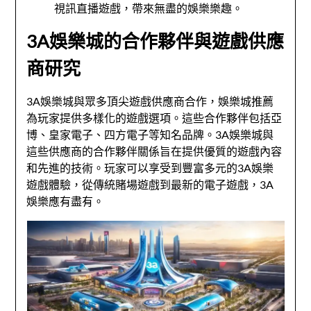
視訊直播遊戲，帶來無盡的娛樂樂趣。
3A娛樂城的合作夥伴與遊戲供應
商研究
3A娛樂城與眾多頂尖遊戲供應商合作，娛樂城推薦
為玩家提供多樣化的遊戲選項。這些合作夥伴包括亞
博、皇家電子、四方電子等知名品牌。3A娛樂城與
這些供應商的合作夥伴關係旨在提供優質的遊戲內容
和先進的技術。玩家可以享受到豐富多元的3A娛樂
遊戲體驗，從傳統賭場遊戲到最新的電子遊戲，3A
娛樂應有盡有。