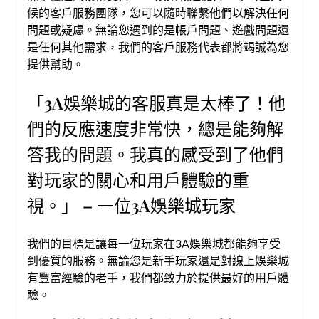
候的客戶服務團隊，您可以隨時聯繫他們以解決任何
問題或疑慮。無論您遇到的是帳戶問題、遊戲問題還
是任何其他需求，我們的客戶服務代表都將竭誠為您
提供幫助。
「3A娛樂城的客服真是太棒了！他
們的反應速度非常快，總是能夠解
答我的問題。我真的感受到了他們
對玩家的關心和用戶體驗的重
視。」 – 一位3A娛樂城玩家
我們的目標是讓每一位玩家在3A娛樂城都能夠享受
到優質的服務。無論您是新手玩家還是對線上娛樂城
有豐富經驗的老手，我們都致力於提供最好的用戶體
驗。