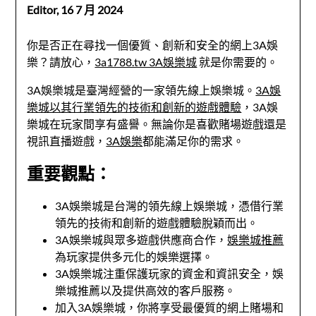
Editor,
16 7 月 2024
你是否正在尋找一個優質、創新和安全的網上3A娛
樂？請放心，
3a1788.tw 3A娛樂城
就是你需要的。
3A娛樂城是臺灣經營的一家領先線上娛樂城。
3A娛
樂城以其行業領先的技術和創新的遊戲體驗
，3A娛
樂城在玩家間享有盛譽。無論你是喜歡賭場遊戲還是
視訊直播遊戲，
3A娛樂
都能滿足你的需求。
重要觀點：
3A娛樂城是台灣的領先線上娛樂城，憑借行業
領先的技術和創新的遊戲體驗脫穎而出。
3A娛樂城與眾多遊戲供應商合作，
娛樂城推薦
為玩家提供多元化的娛樂選擇。
3A娛樂城注重保護玩家的資金和資訊安全，娛
樂城推薦以及提供高效的客戶服務。
加入3A娛樂城，你將享受最優質的網上賭場和