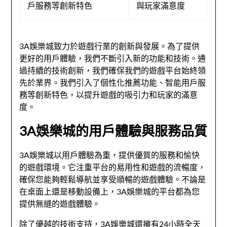
戶服務等創新特色
與玩家滿意度
3A娛樂城致力於遊戲行業的創新與發展。為了提供
更好的用戶體驗，我們不斷引入新的功能和技術。通
過持續的技術創新，我們確保我們的遊戲平台始終領
先於業界。我們引入了個性化推薦功能、智能用戶服
務等創新特色，以提升遊戲的吸引力和玩家的滿意
度。
3A娛樂城的用戶體驗與服務品質
3A娛樂城以用戶體驗為重，提供優質的服務和愉快
的遊戲環境。它注重平台的易用性和遊戲的流暢度，
確保您能夠輕鬆導航並享受順暢的遊戲體驗。不論是
在桌面上還是移動設備上，3A娛樂城的平台都為您
提供無縫的遊戲體驗。
除了優越的技術支持，3A娛樂城還擁有24小時全天