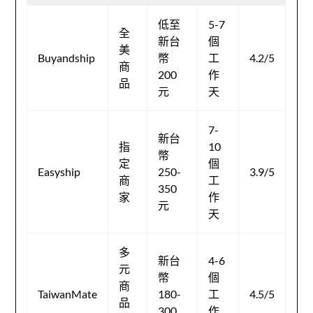
低至
5-7
全
新台
個
美
Buyandship
幣
工
4.2/5
商
200
作
品
元
天
7-
新台
指
10
幣
定
個
Easyship
250-
3.9/5
商
工
350
家
作
元
天
多
新台
4-6
元
幣
個
商
TaiwanMate
180-
工
4.5/5
品
300
作